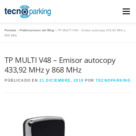
Saltar
al
Menú
contenido
Portada
»
Publicaciones del Blog
»
TP MULTI V48 – Emisor autocopy 433,92 MHz y
PRODUCTOS
DESCARGAS
868 MHz
Mandos garaje
PC-Copy
TP MULTI V48 – Emisor autocopy
MANUALES
TIENDA ONLINE
433,92 MHz y 868 MHz
Automóvil
CONTACTO
PÚBLICADO EN
21 DICIEMBRE, 2019
POR
TECNOPARKING
Máquinas de corte