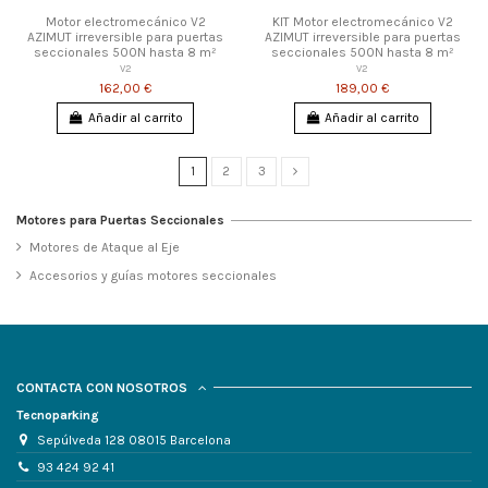
Motor electromecánico V2
KIT Motor electromecánico V2
AZIMUT irreversible para puertas
AZIMUT irreversible para puertas
seccionales 500N hasta 8 m²
seccionales 500N hasta 8 m²
V2
V2
162,00 €
189,00 €
Añadir al carrito
Añadir al carrito
1
2
3
Motores para Puertas Seccionales
Motores de Ataque al Eje
Accesorios y guías motores seccionales
CONTACTA CON NOSOTROS
Tecnoparking
Sepúlveda 128 08015 Barcelona
93 424 92 41