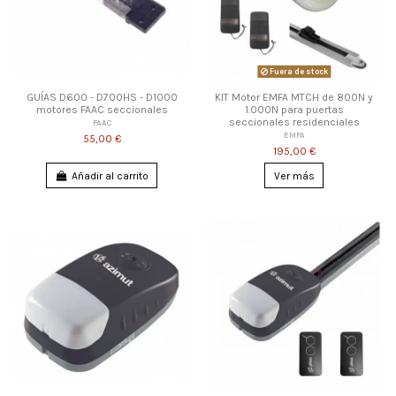
Fuera de stock
GUÍAS D600 - D700HS - D1000
KIT Motor EMFA MTCH de 800N y
motores FAAC seccionales
1.000N para puertas
seccionales residenciales
FAAC
EMFA
55,00 €
195,00 €
Añadir al carrito
Ver más