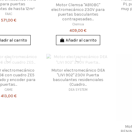
 para puertas
PL p
Motor Clemsa "AB10BC"
tes de hasta 12m²
muy p
electromecánico 230V para
puertas basculantes
FAAC
contrapesadas...
571,00 €
Clemsa
409,00 €
adir al carrito
Añadir al carrito
r electromecánico
Motor electromecánico DEA
6 con cuadro ZE5
"LIVI 902" 230V Puerta
ado y encoder para
basculantes residenciales
puertas...
(Cuadro...
CAME
DEA SYSTEM
413,00 €
Mot
BENIN