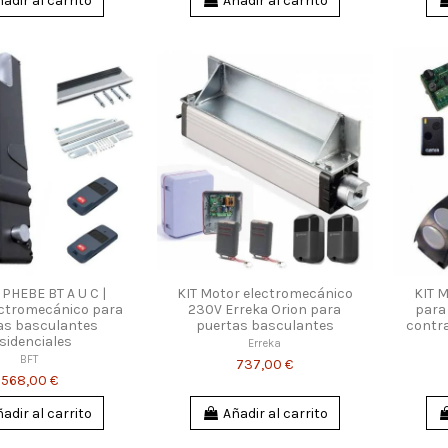
adir al carrito
Añadir al carrito
 PHEBE BT A U C |
KIT Motor electromecánico
KIT 
ectromecánico para
230V Erreka Orion para
para
as basculantes
puertas basculantes
contra
sidenciales
Erreka
BFT
737,00 €
568,00 €
adir al carrito
Añadir al carrito