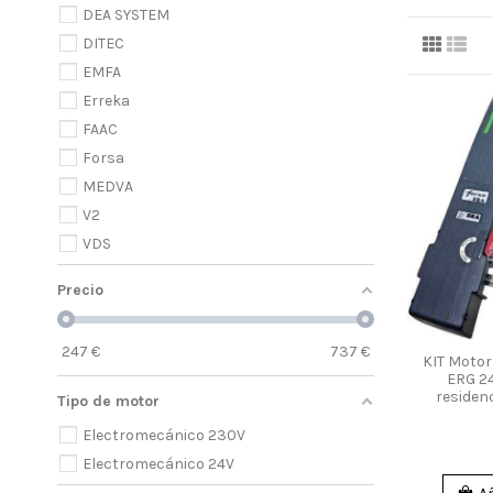
DEA SYSTEM
DITEC
EMFA
Erreka
FAAC
Forsa
MEDVA
V2
VDS
Precio
247
€
737
€
KIT Moto
ERG 2
residen
Tipo de motor
Electromecánico 230V
Electromecánico 24V