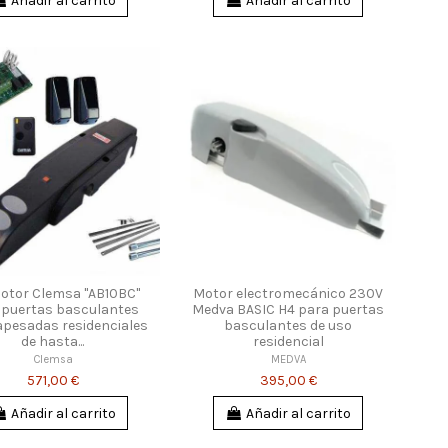
Añadir al carrito
Añadir al carrito
Motor Clemsa "AB10BC"
Motor electromecánico 230V
 puertas basculantes
Medva BASIC H4 para puertas
pesadas residenciales
basculantes de uso
de hasta...
residencial
Clemsa
MEDVA
571,00 €
395,00 €
Añadir al carrito
Añadir al carrito