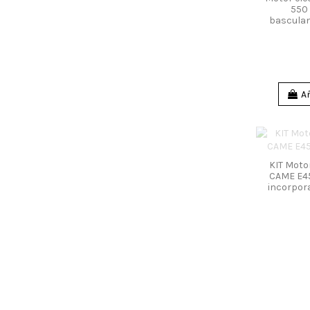
550
basculan
Añ
KIT Moto
CAME E45
incorpor