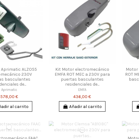
r Aprimatic ALZO55
Kit Motor electromecánico
Motor
omecánico 230V
EMFA ROT MEC a 230V para
ROT ME
as basculantes
puertas basculantes
basc
denciales de...
residenciales de...
Aprimatic
EMFA
578,00 €
436,00 €
adir al carrito
Añadir al carrito
ectromecánico FAAC
Motor