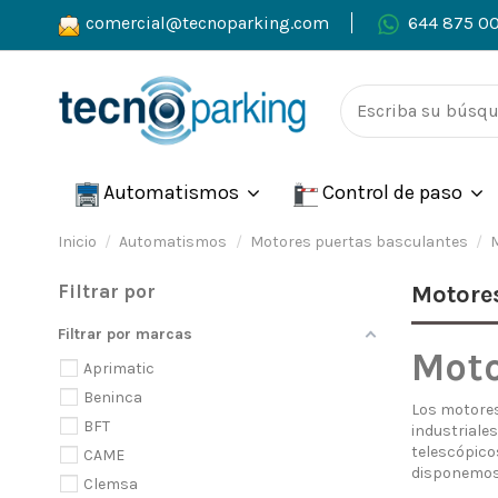
comercial@tecnoparking.com
644 875 0
Automatismos
Control de paso
Inicio
Automatismos
Motores puertas basculantes
Filtrar por
Motore
Filtrar por marcas
Moto
Aprimatic
Beninca
Los motores
BFT
industriale
telescópicos
CAME
disponemos 
Clemsa