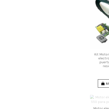
Kit Moto
electr
puert
resi
Añ
Motor el