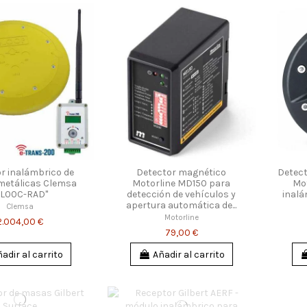
r inalámbrico de
Detector magnético
Detect
etálicas Clemsa
Motorline MD150 para
Mo
EL00C-RAD"
detección de vehículos y
inalá
apertura automática de...
Clemsa
Motorline
2.004,00 €
79,00 €
adir al carrito
Añadir al carrito