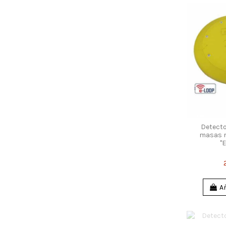
Detecto
masas m
"
Añ