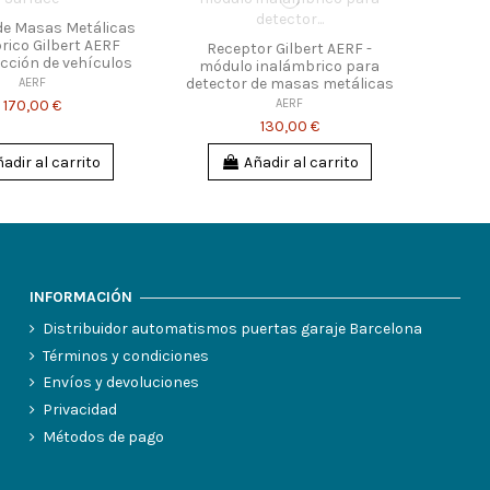
de Masas Metálicas
rico Gilbert AERF
Receptor Gilbert AERF -
cción de vehículos
módulo inalámbrico para
detector de masas metálicas
AERF
AERF
170,00 €
130,00 €
adir al carrito
Añadir al carrito
INFORMACIÓN
Distribuidor automatismos puertas garaje Barcelona
Términos y condiciones
Envíos y devoluciones
Privacidad
Métodos de pago