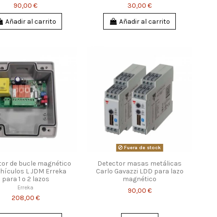
90,00 €
30,00 €
Añadir al carrito
Añadir al carrito
Fuera de stock
tor de bucle magnético
Detector masas metálicas
ehículos L JDM Erreka
Carlo Gavazzi LDD para lazo
para 1 o 2 lazos
magnético
Erreka
90,00 €
208,00 €