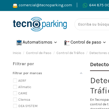
comercial@tecnoparking.com
644 875 0
Automatismos
Control de paso
Inicio
Control de Paso
Control de Tráfico
Detectores 
Filtrar por
Detecto
Filtrar por marcas
Dete
AERF
Allmatic
Tráf
CAME
En Tecnopa
Clemsa
control de t
DEA SYSTEM
garantizand