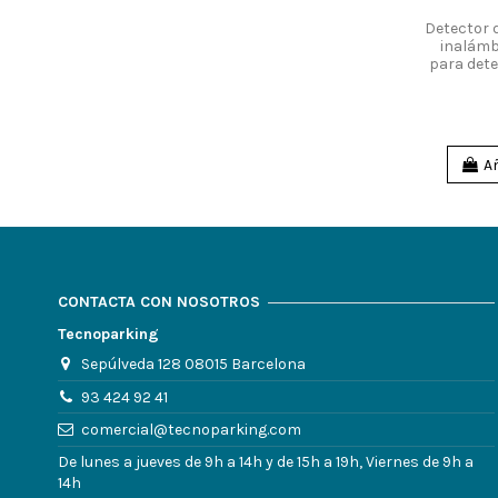
Detector 
inalámb
para dete
Añ
CONTACTA CON NOSOTROS
Tecnoparking
Sepúlveda 128 08015 Barcelona
93 424 92 41
comercial@tecnoparking.com
De lunes a jueves de 9h a 14h y de 15h a 19h, Viernes de 9h a
14h