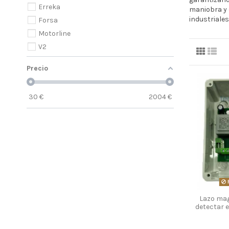
Erreka
maniobra y 
industriales
Forsa
Motorline
V2
Precio
30
€
2004
€
F
Lazo ma
detectar e