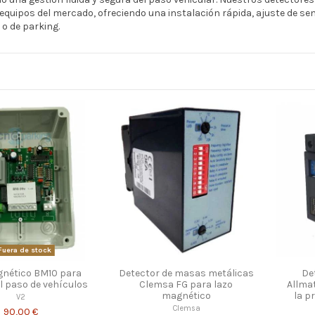
equipos del mercado, ofreciendo una instalación rápida, ajuste de sen
 o de parking.
uera de stock
gnético BM10 para
Detector de masas metálicas
De
l paso de vehículos
Clemsa FG para lazo
Allmat
magnético
la p
V2
Clemsa
90,00 €