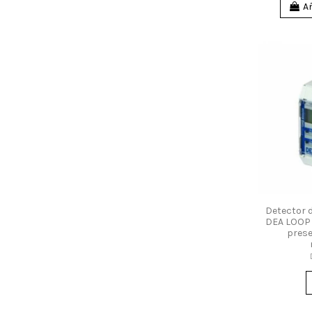
Añ
Detector 
DEA LOOP 
pres