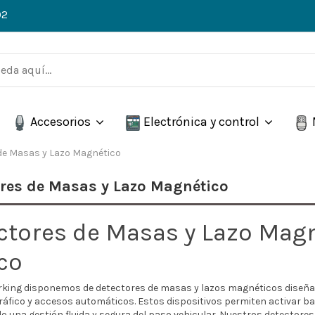
02
Accesorios
Electrónica y control
de Masas y Lazo Magnético
res de Masas y Lazo Magnético
ctores de Masas y Lazo Magn
ico
rking disponemos de
detectores de masas y lazos magnéticos
diseña
ráfico y accesos automáticos. Estos dispositivos permiten activar ba
o una gestión fluida y segura del paso vehicular. Nuestros detectore