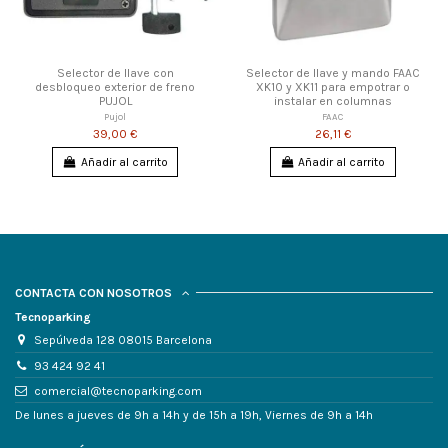
Selector de llave con
Selector de llave y mando FAAC
desbloqueo exterior de freno
XK10 y XK11 para empotrar o
PUJOL
instalar en columnas
Pujol
FAAC
39,00 €
26,11 €
Añadir al carrito
Añadir al carrito
CONTACTA CON NOSOTROS
Tecnoparking
Sepúlveda 128 08015 Barcelona
93 424 92 41
comercial@tecnoparking.com
De lunes a jueves de 9h a 14h y de 15h a 19h, Viernes de 9h a 14h