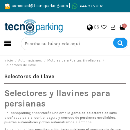
comercial@tecnoparking.com
644 875 002
ES
0
Inicio
Automatismos
Motores para Puertas Enrollables
Selectores de Llave
Selectores de Llave
Selectores y llavines para
persianas
En Tecnoparking encontrarás una amplia
gama de selectores de llav
e
diseñados para el control seguro y cómodo de
persianas enrollables,
puertas automáticas y otros automatismos
eléctricos.
Estos dispositivos
permiten subir, bajar o detener el movimiento de una