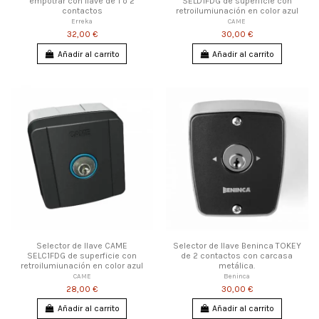
empotrar con llave de 1 o 2
SELD1FDG de superficie con
contactos
retroilumiunación en color azul
Erreka
CAME
32,00 €
30,00 €
Añadir al carrito
Añadir al carrito
Selector de llave CAME
Selector de llave Beninca TOKEY
SELC1FDG de superficie con
de 2 contactos con carcasa
retroilumiunación en color azul
metálica.
CAME
Beninca
28,00 €
30,00 €
Añadir al carrito
Añadir al carrito