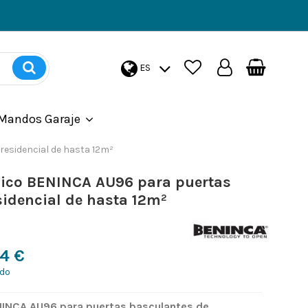
ES
Mandos Garaje
esidencial de hasta 12m²
ico BENINCA AU96 para puertas
sidencial de hasta 12m²
24 €
ido
INCA AU96 para puertas basculantes de