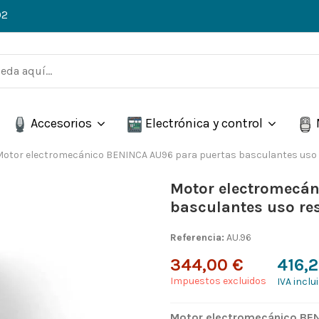
02
Accesorios
Electrónica y control
Motor electromecánico BENINCA AU96 para puertas basculantes uso r
Motor electromecán
basculantes uso re
Referencia:
AU.96
344,00 €
416,
Impuestos excluidos
IVA inclu
Motor electromecánico BEN