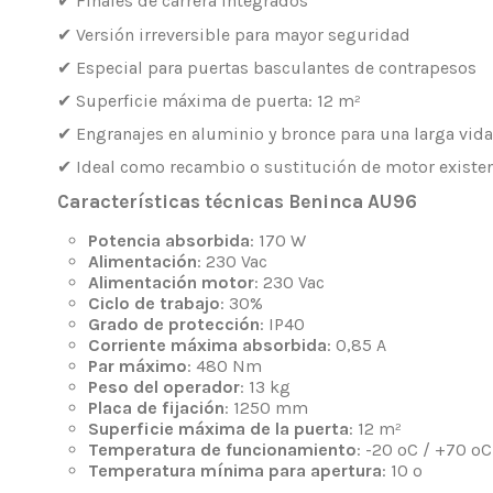
✔ Finales de carrera integrados
✔ Versión irreversible para mayor seguridad
✔ Especial para puertas basculantes de contrapesos
✔ Superficie máxima de puerta: 12 m²
✔ Engranajes en aluminio y bronce para una larga vida
✔ Ideal como recambio o sustitución de motor existe
Características técnicas Beninca AU96
Potencia absorbida
: 170 W
Alimentación
: 230 Vac
Alimentación motor
: 230 Vac
Ciclo de trabajo
: 30%
Grado de protección
: IP40
Corriente máxima absorbida
: 0,85 A
Par máximo
: 480 Nm
Peso del operador
: 13 kg
Placa de fijación
: 1250 mm
Superficie máxima de la puerta
: 12 m²
Temperatura de funcionamiento
: -20 ºC / +70 ºC
Temperatura mínima para apertura
: 10 º