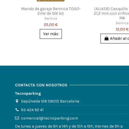
Mando de garaje Beninca TOGO-
(AU.45B) Casquillo
2VW de 128 bit
21,2 mm con orifici
M6
Beninca
Beninca
25,00 €
12,00 €
Ver más
Añadir al 
CONTACTA CON NOSOTROS
Tecnoparking
Sepúlveda 128 08015 Barcelona
93 424 92 41
comercial@tecnoparking.com
De lunes a jueves de 9h a 14h y de 15h a 19h, Viernes de 9h a