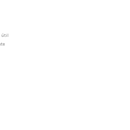
 útil
nte