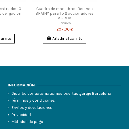
 estriados Ø
Cuadro de maniobras Beninca
o de fijación
BRAINY para 1 o 2 accionadores
a 230V
Beninca
207,00 €
carrito
Añadir al carrito
INFORMACIÓN
Distribuidor automatismos puertas garaje Barcelona
Términos y condiciones
Envíos y devoluciones
Privacidad
Métodos de pago