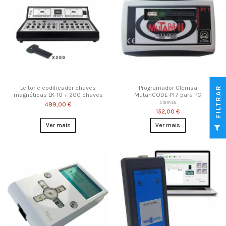
Leitor e codificador chaves
Programador Clemsa
FILTRAR
magnéticas LK-10 + 200 chaves
MutanCODE PT7 para PC
Clemsa
499,00 €
152,00 €
Ver mais
Ver mais