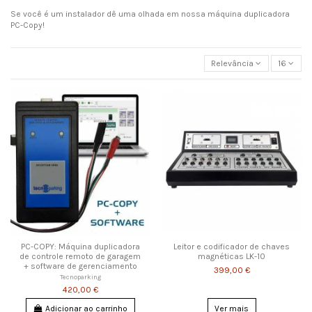
Se você é um instalador dê uma olhada em nossa máquina duplicadora
PC-Copy!
Relevância
16
PC-COPY: Máquina duplicadora
Leitor e codificador de chaves
de controle remoto de garagem
magnéticas LK-10
+ software de gerenciamento
399,00 €
Tecnoparking
420,00 €
Adicionar ao carrinho
Ver mais