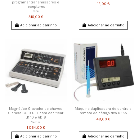
programar transmissores e
12,00 €
receptores
Nice
315,00 €
Adicionar ao carrinho
Adicionar ao carrinho
Magnético Gravador de chaves
Máquina duplicadora de controle
Clemsa CO 9 U 17 para codificar
remoto de código fixo D555
LK 10 e AD 6
49,00 €
Clemsa
1 064,00 €
Adicionar ao carrinho
Adicionar ao carrinho