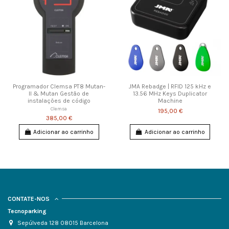
Programador Clemsa PT8 Mutan-
JMA Rebadge | RFID 125 kHz e
II & Mutan Gestão de
13.56 MHz Keys Duplicator
instalações de código
Machine
Clemsa
195,00 €
385,00 €
Adicionar ao carrinho
Adicionar ao carrinho
CONTATE-NOS
Tecnoparking
Sepúlveda 128 08015 Barcelona