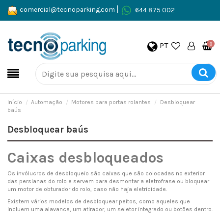
comercial@tecnoparking.com
644 875 002
PT
0
Início
Automação
Motores para portas rolantes
Desbloquear
baús
Desbloquear baús
Caixas desbloqueados
Os invólucros de desbloqueio são caixas que são colocadas no exterior
das persianas do rolo e servem para desmontar a eletrofrase ou bloquear
um motor de obturador do rolo, caso não haja eletricidade.
Existem vários modelos de desbloquear peitos, como aqueles que
incluem uma alavanca, um atirador, um seletor integrado ou botões dentro.