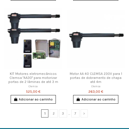
KIT Motores eletromecânicos
Motor AA 40 CLEMSA 230V para 1
Clemsa "AA30" para motorizar
portas de dobramento de chapa
portas de 2 lâminas de até 3 m
até 4m
Clemsa
Clemsa
525,00 €
263,00 €
Adicionar ao carrinho
Adicionar ao carrinho
1
2
3
…
7