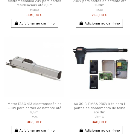
eletromecânica 24V para portas
230V para portas de batente até
residenciais até 3,5m
1.80m
MEDVA
FAAC
399,00 €
252,00 €
Adicionar ao carrinho
Adicionar ao carrinho
Motor FAAC 413 electromecânico
AA 30 CLEMSA 230V kits para 1
230V para portas de batente até
portas de dobramento de folha
2,5m
até 3m
FAAC
Clemsa
383,00 €
340,00 €
Adicionar ao carrinho
Adicionar ao carrinho