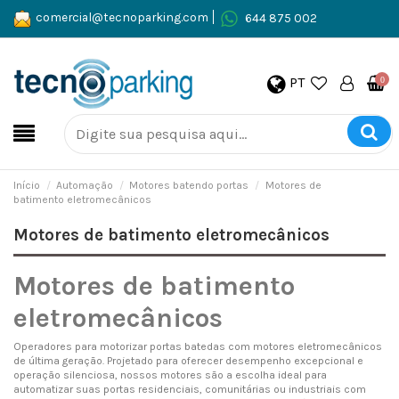
comercial@tecnoparking.com
644 875 002
PT
0
Início
Automação
Motores batendo portas
Motores de
batimento eletromecânicos
Motores de batimento eletromecânicos
Motores de batimento
eletromecânicos
Operadores para motorizar portas batedas com motores eletromecânicos
de última geração. Projetado para oferecer desempenho excepcional e
operação silenciosa, nossos motores são a escolha ideal para
automatizar suas portas residenciais, comunitárias ou industriais com