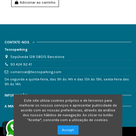
Adicionar ao carrinho
CONTATE-NOS
Tecnoparking
Sepúlveda 128 08015 Barcelona
93 424 92 41
comercial@tecnoparking.com
De segunda a quinta-feira, das 9h às 14h e das 15h às 19h, sexta-feira das
9h às 14h.
INFORMAÇÃO
Este site utiliza cookies próprios e de terceiros para
melhorar os nossos serviços e apresentar publicidade de
A MINHA CONTA
acordo com as nossas preferências, através da análise
dos nossos hábitos de navegação.
Ao clicar no botão
"Aceitar", concorda com a utilização de cookies.
Accept
TECNOMECANICA Y RADIOFRECUENCIA SL - CIF B70969647