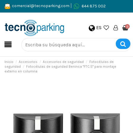
comercial@tecnoparking.com
644 875 002
ES
0
Inicio
Accesorios
Accesorios de seguridad
Fotocélulas de
seguridad
Fotocélulas de seguridad Beninca "FTC.S" para montaje
externo en columna