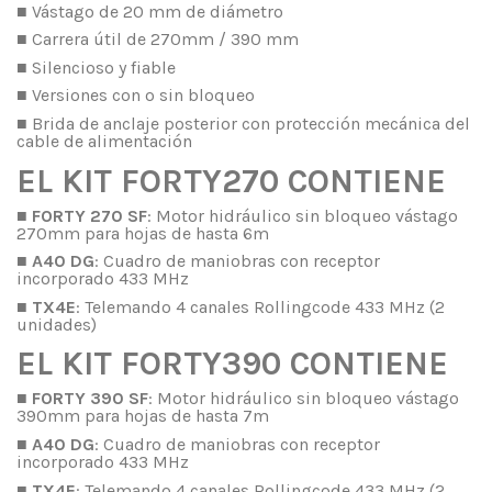
■ Vástago de 20 mm de diámetro
■ Carrera útil de 270mm / 390 mm
■ Silencioso y fiable
■ Versiones con o sin bloqueo
■ Brida de anclaje posterior con protección mecánica del
cable de alimentación
EL KIT FORTY270 CONTIENE
■
FORTY 270 SF
: Motor hidráulico sin bloqueo vástago
270mm para hojas de hasta 6m
■
A40 DG
: Cuadro de maniobras con receptor
incorporado 433 MHz
■
TX4E
: Telemando 4 canales Rollingcode 433 MHz (2
unidades)
EL KIT FORTY390 CONTIENE
■
FORTY 390 SF
: Motor hidráulico sin bloqueo vástago
390mm para hojas de hasta 7m
■
A40 DG
: Cuadro de maniobras con receptor
incorporado 433 MHz
■
TX4E
: Telemando 4 canales Rollingcode 433 MHz (2