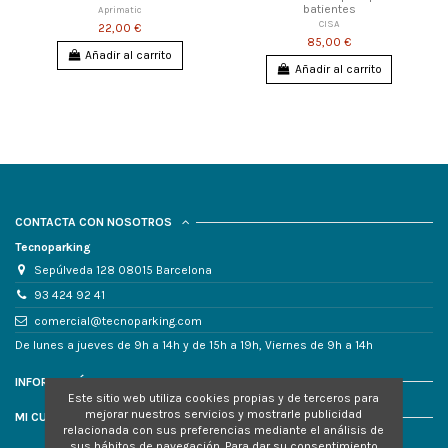
batientes
Aprimatic
CISA
22,00 €
85,00 €
Añadir al carrito
Añadir al carrito
CONTACTA CON NOSOTROS
Tecnoparking
Sepúlveda 128 08015 Barcelona
93 424 92 41
comercial@tecnoparking.com
De lunes a jueves de 9h a 14h y de 15h a 19h, Viernes de 9h a 14h
INFORMACIÓN
Este sitio web utiliza cookies propias y de terceros para
mejorar nuestros servicios y mostrarle publicidad
MI CUENTA
relacionada con sus preferencias mediante el análisis de
sus hábitos de navegación. Para dar su consentimiento