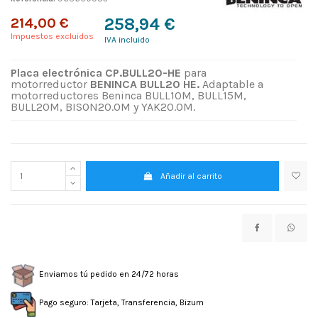
214,00 €
258,94 €
Impuestos excluidos
IVA incluido
Placa electrónica CP.BULL20-HE
para
motorreductor
BENINCA BULL20 HE.
Adaptable a
motorreductores Beninca BULL10M, BULL15M,
BULL20M, BISON20.OM y YAK20.OM.
Añadir al carrito
Enviamos tú pedido en 24/72 horas
Pago seguro: Tarjeta, Transferencia, Bizum