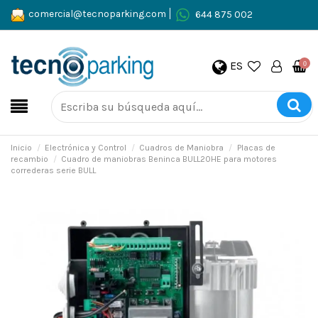
comercial@tecnoparking.com
644 875 002
ES
0
Inicio
Electrónica y Control
Cuadros de Maniobra
Placas de
recambio
Cuadro de maniobras Beninca BULL20HE para motores
correderas serie BULL