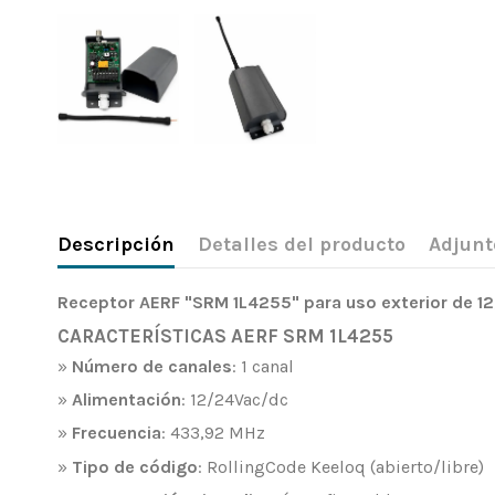
Descripción
Detalles del producto
Adjunt
Receptor AERF "SRM
1L4255
" para uso exterior de 1
CARACTERÍSTICAS AERF SRM 1L4255
»
Número de canales
: 1 canal
»
Alimentación
: 12/24Vac/dc
»
Frecuencia
: 433,92 MHz
»
Tipo de código
: RollingCode Keeloq (abierto/libre)