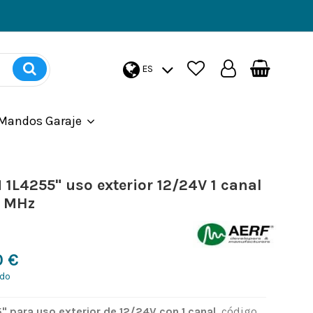
ES
Mandos Garaje
1L4255" uso exterior 12/24V 1 canal
2 MHz
0 €
ido
5
" para uso exterior de 12/24V con 1 canal
, código