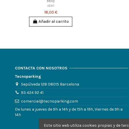
MHz
AERF
18,00 €
Añadir al carrito
CONTACTA CON NOSOTROS
Tecnoparking
Sepúlveda 128 08015 Barcelona
93 424 92 41
comercial@tecnoparking.com
De lunes a jueves de 9h a 14h y de 15h a 19h, Viernes de 9h a
14h
Este sitio web utiliza cookies propias y de t