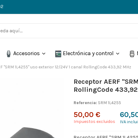
02
Accesorios
Electrónica y control
 "SRM 1L4255" uso exterior 12/24V 1 canal RollingCode 433,92 MHz
Receptor AERF "SRM 
RollingCode 433,9
Referencia:
SRM 1L4255
50,00 €
60,5
Impuestos excluidos
IVA inclu
Receptor AERF "SRM
1L425