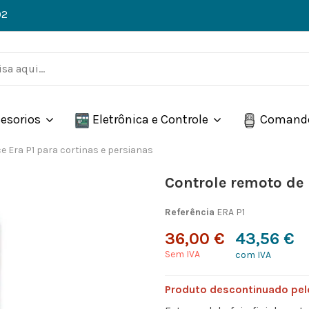
02
esorios
Eletrônica e Controle
Comand
e Era P1 para cortinas e persianas
Controle remoto de 
Referência
ERA P1
36,00 €
43,56 €
Sem IVA
com IVA
Produto descontinuado pelo