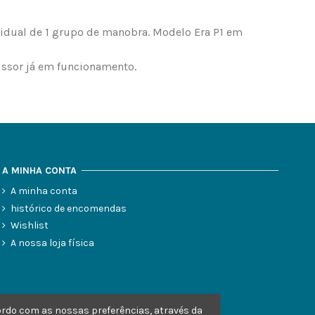
idual de 1 grupo de manobra. Modelo Era P1 em
issor já em funcionamento.
A MINHA CONTA
A minha conta
histórico de encomendas
Wishlist
A nossa loja física
cordo com as nossas preferências, através da