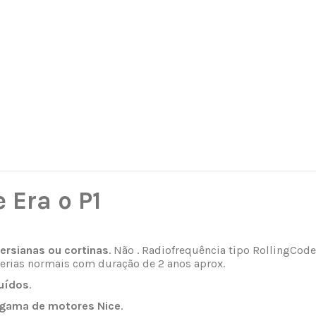
 Era o P1
ersianas ou cortinas
. Não . Radiofrequência tipo RollingCo
aterias normais com duração de 2 anos aprox.
uídos
.
 gama de motores Nice
.