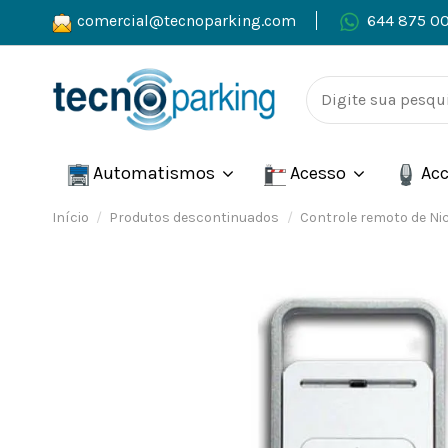
comercial@tecnoparking.com
644 875 0
Automatismos
Acesso
Acc
Início
Produtos descontinuados
Controle remoto de Nic