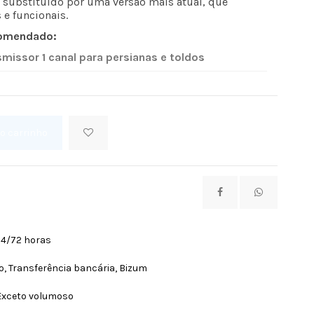
e substituído por uma versão mais atual, que
 e funcionais.
comendado:
smissor 1 canal para persianas e toldos
ao carrinho
24/72 horas
, Transferência bancária, Bizum
Exceto volumoso