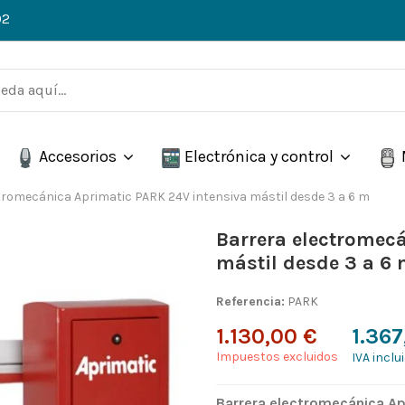
02
Accesorios
Electrónica y control
tromecánica Aprimatic PARK 24V intensiva mástil desde 3 a 6 m
Barrera electromec
mástil desde 3 a 6
Referencia:
PARK
1.130,00 €
1.367
Impuestos excluidos
IVA inclu
Barrera electromecánica Ap