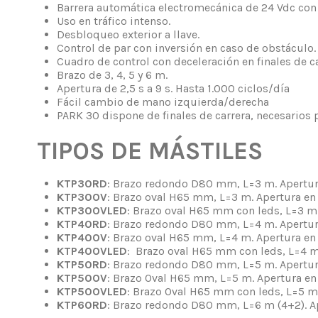
Barrera automática electromecánica de 24 Vdc con
Uso en tráfico intenso.
Desbloqueo exterior a llave.
Control de par con inversión en caso de obstáculo.
Cuadro de control con deceleración en finales de ca
Brazo de 3, 4, 5 y 6 m.
Apertura de 2,5 s a 9 s. Hasta 1.000 ciclos/día
Fácil cambio de mano izquierda/derecha
PARK 30 dispone de finales de carrera, necesarios p
TIPOS DE MÁSTILES
KTP30RD
: Brazo redondo D80 mm, L=3 m. Apertura 
KTP30OV
: Brazo oval H65 mm, L=3 m. Apertura en 2
KTP30OVLED
: Brazo oval H65 mm con leds, L=3 m. 
KTP40RD
: Brazo redondo D80 mm, L=4 m. Apertura
KTP40OV
: Brazo oval H65 mm, L=4 m. Apertura en 
KTP40OVLED
: Brazo oval H65 mm con leds, L=4 m.
KTP50RD
: Brazo redondo D80 mm, L=5 m. Apertura
KTP50OV
: Brazo Oval H65 mm, L=5 m. Apertura en 
KTP50OVLED
: Brazo Oval H65 mm con leds, L=5 m.
KTP60RD
: Brazo redondo D80 mm, L=6 m (4+2). Ap