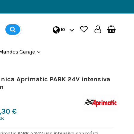
ES
Mandos Garaje
ánica Aprimatic PARK 24V intensiva
 m
,30 €
ido
rimatic PARK a 24V uso intensivo con mástil