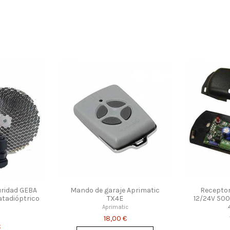
uridad GEBA
Mando de garaje Aprimatic
Receptor
atadióptrico
TX4E
12/24V 500
Aprimatic
18,00 €
€