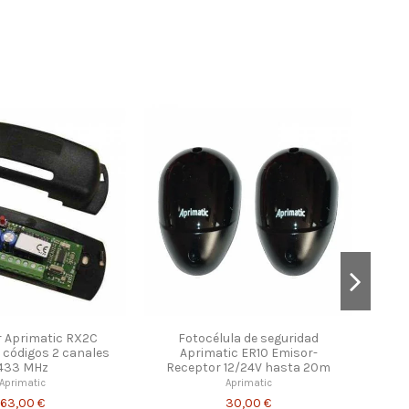
 Aprimatic RX2C
Fotocélula de seguridad
 códigos 2 canales
Aprimatic ER10 Emisor-
433 MHz
Receptor 12/24V hasta 20m
Aprimatic
Aprimatic
63,00 €
30,00 €