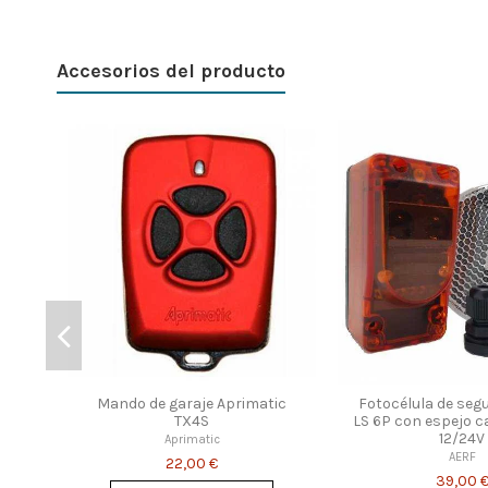
Accesorios del producto
Mando de garaje Aprimatic
Fotocélula de seg
TX4S
LS 6P con espejo c
12/24V
Aprimatic
AERF
22,00 €
39,00 