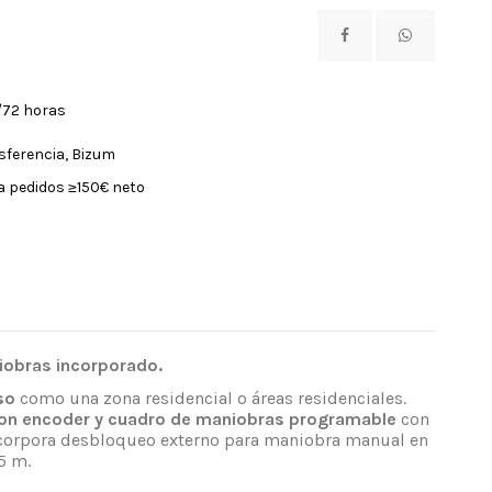
/72 horas
nsferencia, Bizum
a pedidos ≥150€ neto
iobras incorporado.
so
como una zona residencial o áreas residenciales.
con encoder y cuadro de maniobras programable
con
 incorpora desbloqueo externo para maniobra manual en
5 m.