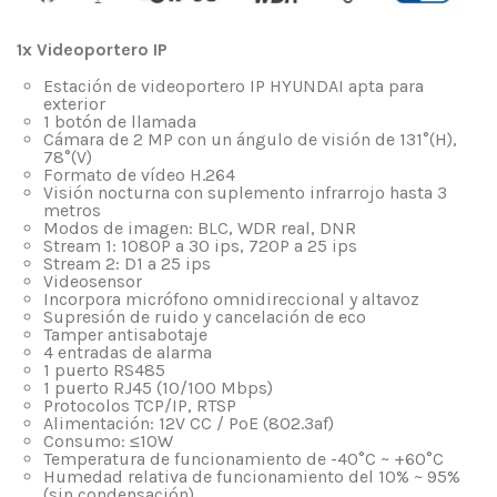
1x Videoportero IP
Estación de videoportero IP HYUNDAI apta para
exterior
1 botón de llamada
Cámara de 2 MP con un ángulo de visión de 131°(H),
78°(V)
Formato de vídeo H.264
Visión nocturna con suplemento infrarrojo hasta 3
metros
Modos de imagen: BLC, WDR real, DNR
Stream 1: 1080P a 30 ips, 720P a 25 ips
Stream 2: D1 a 25 ips
Videosensor
Incorpora micrófono omnidireccional y altavoz
Supresión de ruido y cancelación de eco
Tamper antisabotaje
4 entradas de alarma
1 puerto RS485
1 puerto RJ45 (10/100 Mbps)
Protocolos TCP/IP, RTSP
Alimentación: 12V CC / PoE (802.3af)
Consumo: ≤10W
Temperatura de funcionamiento de -40°C ~ +60°C
Humedad relativa de funcionamiento del 10% ~ 95%
(sin condensación)