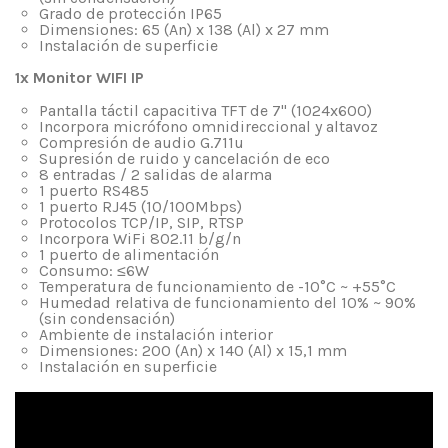
Grado de protección IP65
Dimensiones: 65 (An) x 138 (Al) x 27 mm
Instalación de superficie
1x Monitor WIFI IP
Pantalla táctil capacitiva TFT de 7" (1024x600)
Incorpora micrófono omnidireccional y altavoz
Compresión de audio G.711u
Supresión de ruido y cancelación de eco
8 entradas / 2 salidas de alarma
1 puerto RS485
1 puerto RJ45 (10/100Mbps)
Protocolos TCP/IP, SIP, RTSP
Incorpora WiFi 802.11 b/g/n
1 puerto de alimentación
Consumo: ≤6W
Temperatura de funcionamiento de -10°C ~ +55°C
Humedad relativa de funcionamiento del 10% ~ 90%
(sin condensación)
Ambiente de instalación interior
Dimensiones: 200 (An) x 140 (Al) x 15,1 mm
Instalación en superficie