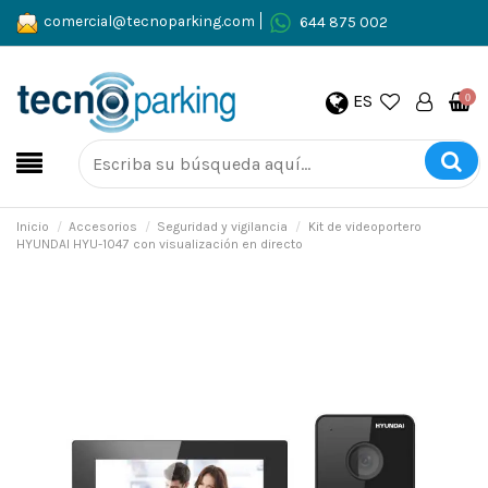
comercial@tecnoparking.com
644 875 002
ES
0
Inicio
Accesorios
Seguridad y vigilancia
Kit de videoportero
HYUNDAI HYU-1047 con visualización en directo