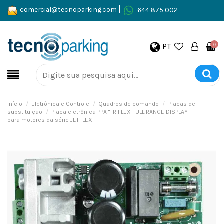
comercial@tecnoparking.com
644 875 002
PT
0
Início
Eletrônica e Controle
Quadros de comando
Placas de
substituição
Placa eletrônica PPA "TRIFLEX FULL RANGE DISPLAY"
para motores da série JETFLEX